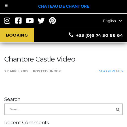
CHATEAU DE CHANTORE
Chantore Castle
Choose
a
Video
language
BOOKING
+33 (0)6 74 30 66 64
Chantore Castle Video
27 APRIL 2015
POSTED UNDER:
NO COMMENTS
Search
Recent Comments