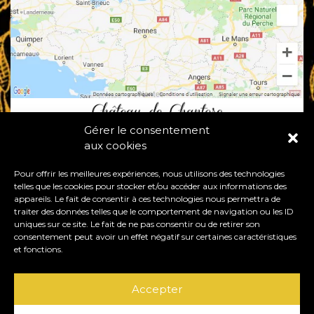
Gérer le consentement
aux cookies
Pour offrir les meilleures expériences, nous utilisons des technologies
telles que les cookies pour stocker et/ou accéder aux informations des
appareils. Le fait de consentir à ces technologies nous permettra de
traiter des données telles que le comportement de navigation ou les ID
50530 BACILLY - FRANCE
uniques sur ce site. Le fait de ne pas consentir ou de retirer son
consentement peut avoir un effet négatif sur certaines caractéristiques
+33 (0)6 74 30 66 64
|
+33 (0)9 60 52 82 73
et fonctions.
contact@chateaudechantore.com
Accepter
Visiter le Parc