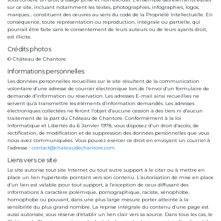
sur ce site, incluant notamment les textes, photographies, infographies, logos,
marques… constituent des œuvres au sens du code de la Propriété Intellectuelle. En
conséquence, toute représentation ou reproduction, intégrale ou partielle, qui
pourrait être faite sans le consentement de leurs auteurs ou de leurs ayants droit,
est illicite.
Crédits photos
© Château de Chantore
Informations personnelles
Les données personnelles recueillies sur le site résultent de la communication
volontaire d’une adresse de courrier électronique lors de l’envoi d’un formulaire de
demande d’information ou réservation. Les adresses E-mail ainsi recueillies ne
servent qu’à transmettre les éléments d’information demandés. Les adresses
électroniques collectées ne feront l’objet d’aucune cession à des tiers ni d’aucun
traitement de la part du Château de Chantore. Conformément à la loi
Informatique et Libertés du 6 Janvier 1978, vous disposez d’un droit d’accès, de
rectification, de modification et de suppression des données personnelles que vous
nous avez communiquées. Vous pouvez exercer ce droit en envoyant un courriel à
l’adresse :
contact@chateaudechantore.com
Liens vers ce site
Le site autorise tout site Internet ou tout autre support à le citer ou à mettre en
place un lien hypertexte pointant vers son contenu. L’autorisation de mise en place
d’un lien est valable pour tout support, à l’exception de ceux diffusant des
informations à caractère polémique, pornographique, raciste, xénophobe,
homophobe ou pouvant, dans une plus large mesure porter atteinte à la
sensibilité du plus grand nombre. La reprise intégrale du contenu d’une page est
aussi autorisée, sous réserve d’établir un lien clair vers sa source. Dans tous les cas, le