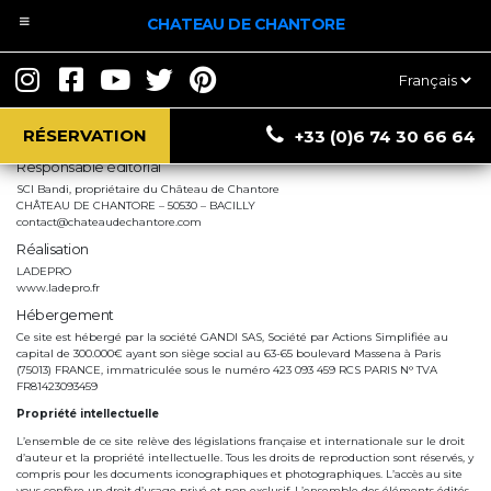
CHATEAU DE CHANTORE
Mentions légales
Choisir
une
langue
RÉSERVATION
+33 (0)6 74 30 66 64
Responsable éditorial
SCI Bandi, propriétaire du Château de Chantore
CHÂTEAU DE CHANTORE – 50530 – BACILLY
contact@chateaudechantore.com
Réalisation
LADEPRO
www.ladepro.fr
Hébergement
Ce site est hébergé par la société GANDI SAS, Société par Actions Simplifiée au
capital de 300.000€ ayant son siège social au 63-65 boulevard Massena à Paris
(75013) FRANCE, immatriculée sous le numéro 423 093 459 RCS PARIS N° TVA
FR81423093459
Propriété intellectuelle
L’ensemble de ce site relève des législations française et internationale sur le droit
d’auteur et la propriété intellectuelle. Tous les droits de reproduction sont réservés, y
compris pour les documents iconographiques et photographiques. L’accès au site
vous confère un droit d’usage privé et non exclusif. L’ensemble des éléments édités