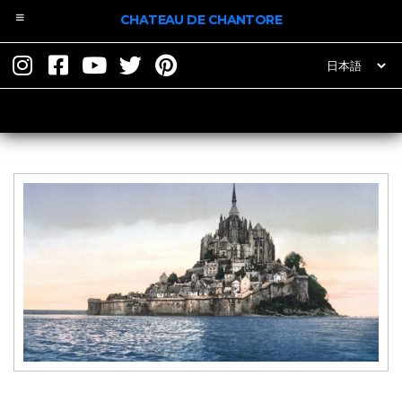
CHATEAU DE CHANTORE
モン·サン·ミッシェ
言
語
ル
を
選
択