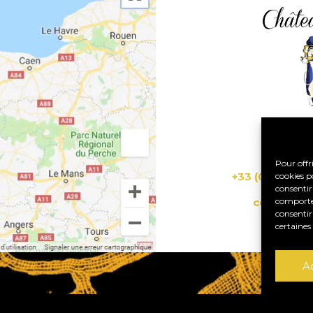
5053
Pour offri
+33 (0)6 74 30
cookies p
consentir
comportem
contact@
consentir
certaines 
A