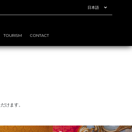
言
語
を
選
択
TOURISM
CONTACT
だけます。
