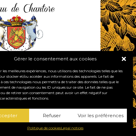
Gérer le consentement aux cookies
0 BACILLY - FRANCE
r les meilleures expériences, nous utilisons des technologies telles que les
 66 64
|
+33 (0)9 60 52 82 73
our stocker et/ou accéder aux informations des appareils. Le fait de
 à ces technologies nous permettra de traiter des données telles que le
ent de navigation ou les ID uniques sur ce site. Le fait de ne pas
chateaudechantore.com
 ou de retirer son consentement peut avoir un effet négatif sur
caractéristiques et fonctions.
ccepter
Refuser
Voir les préférences
Politique de cookies
Legal notices
CHÂTEAU DE CHANTORE © 2026