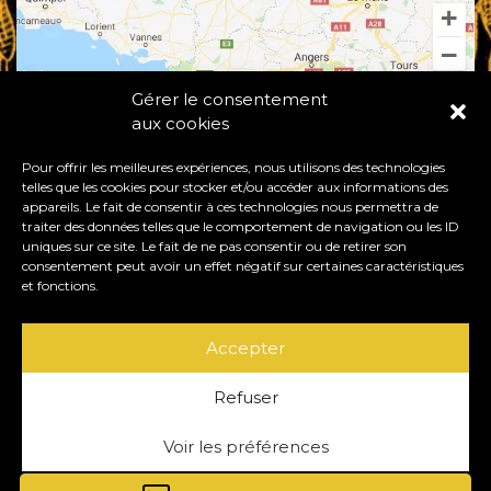
Gérer le consentement
aux cookies
Pour offrir les meilleures expériences, nous utilisons des technologies
telles que les cookies pour stocker et/ou accéder aux informations des
appareils. Le fait de consentir à ces technologies nous permettra de
traiter des données telles que le comportement de navigation ou les ID
uniques sur ce site. Le fait de ne pas consentir ou de retirer son
consentement peut avoir un effet négatif sur certaines caractéristiques
50530 BACILLY - FRANCE
et fonctions.
+33 (0)6 74 30 66 64
|
+33 (0)9 60 52 82 73
Accepter
contact@chateaudechantore.com
Refuser
Voir les préférences
CONTACTAR
NOTAS LEGALES
PLANO DEL SITIO