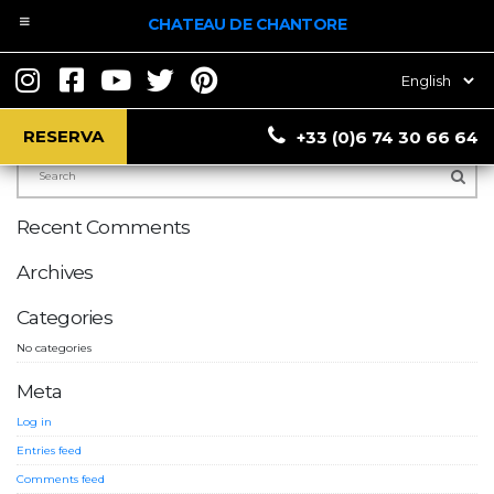
CHATEAU DE CHANTORE
Elegir
un
idioma
Search
RESERVA
+33 (0)6 74 30 66 64
Recent Comments
Archives
Categories
No categories
Meta
Log in
Entries feed
Comments feed