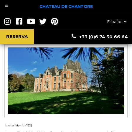
CHATEAU DE CHANTORE
el castillo
Elegir
un
idioma
RESERVA
+33 (0)6 74 30 66 64
[metaslider id=192]