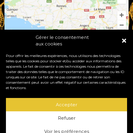
Gérer le consentement
aux cookies
Pour offrir les meilleures expériences, nous utilisons des technologies
telles que les cookies pour stocker et/ou accéder aux informations des
appareils. Le fait de consentir à ces technologies nous permettra de
traiter des données telles que le comportement de navigation ou les ID
uniques sur ce site. Le fait de ne pas consentir ou de retirer son
consentement peut avoir un effet négatif sur certaines caractéristiques
50530 BACILLY - FRANCE
et fonctions.
+33 (0)6 74 30 66 64
|
+33 (0)9 60 52 82 73
Accepter
contact@chateaudechantore.com
Refuser
Voir les préférences