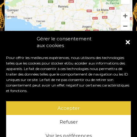
Gérer le consentement
aux cookies
Pour offrir les meilleures expériences, nous utilisons des technologies
telles que les cookies pour stocker et/ou accéder aux informations des
appareils. Le fait de consentir à ces technologies nous permettra de
traiter des données telles que le comportement de navigation ou les ID
uniques sur ce site. Le fait de ne pas consentir ou de retirer son
consentement peut avoir un effet négatif sur certaines caractéristiques
50530 BACILLY - FRANCE
et fonctions.
+33 (0)6 74 30 66 64
|
+33 (0)9 60 52 82 73
Accepter
contact@chateaudechantore.com
Refuser
Voir les préférences